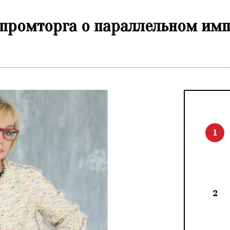
ромторга о параллельном импо
1
2