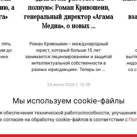
ию, а
полную»: Роман Кривошеин,
га»
генеральный директор «Агама
вз
Медиа», о новых …
 пять
Роман Кривошеин – международный
ии до
юрист, который больше 15 лет
ынке
занимается лицензированием и защитой
выгл
интеллектуальной собственности в
недо
разных юрисдикциях. Теперь он …
со 
24 июня 2026 г. 15:39
#Интервью
#Юриди
Мы используем cookie-файлы
для обеспечения технической работоспособности, улучшения
 согласие на обработку cookie-файлов в соответствии с
Пол