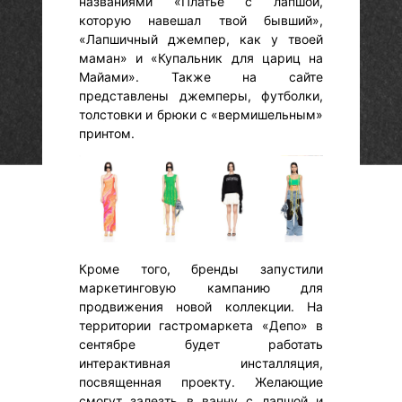
названиями «Платье с лапшой,
которую навешал твой бывший»,
«Лапшичный джемпер, как у твоей
маман» и «Купальник для цариц на
Майами». Также на сайте
представлены джемперы, футболки,
толстовки и брюки с «вермишельным»
принтом.
Кроме того, бренды запустили
маркетинговую кампанию для
продвижения новой коллекции. На
территории гастромаркета «Депо» в
сентябре будет работать
интерактивная инсталляция,
посвященная проекту. Желающие
смогут залезть в ванну с лапшой и