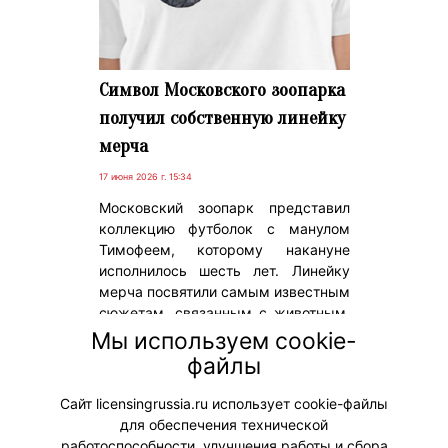
Символ Московского зоопарка
получил собственную линейку
мерча
17 июня 2026 г. 15:34
Московский зоопарк представил
коллекцию футболок с манулом
Тимофеем, которому накануне
исполнилось шесть лет. Линейку
мерча посвятили самым известным
сюжетам, связанным с животным,
которое за последние годы стало
Мы используем cookie-
одним из главных символов
файлы
зоопарка и героем социальных
сетей.
Сайт licensingrussia.ru использует cookie-файлы
для обеспечения технической
#Мерч
работоспособности, улучшения работы и сбора