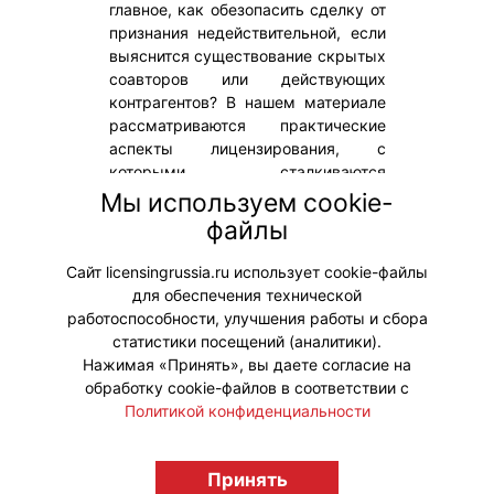
главное, как обезопасить сделку от
признания недействительной, если
выяснится существование скрытых
соавторов или действующих
контрагентов? В нашем материале
рассматриваются практические
аспекты лицензирования, с
которыми сталкиваются
продюсеры и цифровые
Мы используем cookie-
платформы, а также разбираются
файлы
эффективные способы защиты от
типичных ошибок.
Сайт licensingrussia.ru использует cookie-файлы
для обеспечения технической
#ЮридическиеВопросы
работоспособности, улучшения работы и сбора
статистики посещений (аналитики).
Нажимая «Принять», вы даете согласие на
обработку cookie-файлов в соответствии с
Политикой конфиденциальности
© "Вестник лицензионного рынка",
Принять
licensingrussia.ru, 2009-2026 12+