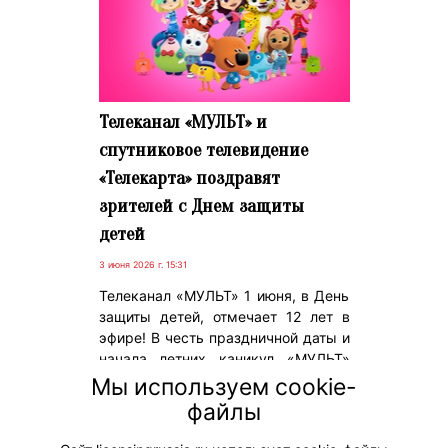
Телеканал «МУЛЬТ» и
спутниковое телевидение
«Телекарта» поздравят
зрителей с Днем защиты
детей
3 июня 2026 г. 15:31
Телеканал «МУЛЬТ» 1 июня, в День
защиты детей, отмечает 12 лет в
эфире! В честь праздничной даты и
начала летних каникул «МУЛЬТ»
вместе со спутниковым
Мы используем cookie-
телевидением «Телекарта» (ГК
файлы
«Орион») покажет свои самые
яркие проекты!