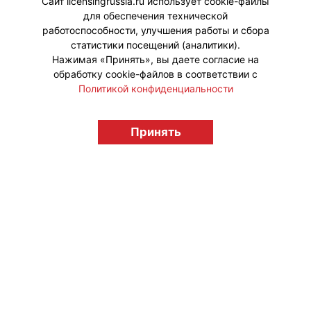
Сайт licensingrussia.ru использует cookie-файлы
для обеспечения технической
#ПродвижениеБренда
работоспособности, улучшения работы и сбора
статистики посещений (аналитики).
Нажимая «Принять», вы даете согласие на
обработку cookie-файлов в соответствии с
Политикой конфиденциальности
© "Вестник лицензионного рынка",
licensingrussia.ru, 2009-2026 12+
Принять