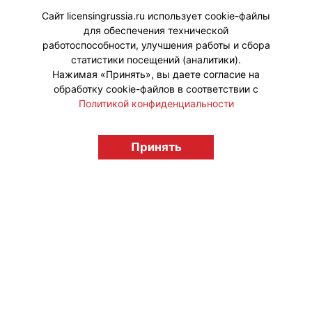
Арбате.
Сайт licensingrussia.ru использует cookie-файлы
для обеспечения технической
#Коллаборации
работоспособности, улучшения работы и сбора
статистики посещений (аналитики).
Нажимая «Принять», вы даете согласие на
обработку cookie-файлов в соответствии с
Политикой конфиденциальности
© "Вестник лицензионного рынка",
licensingrussia.ru, 2009-2026 12+
Принять