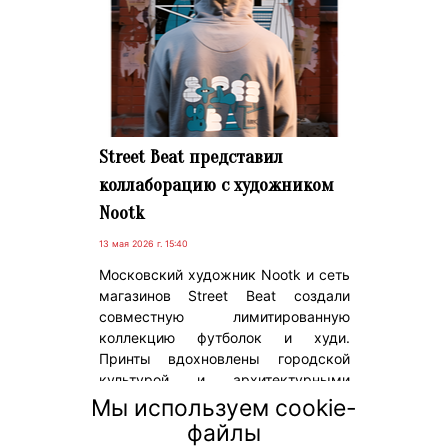
Street Beat представил
коллаборацию с художником
Nootk
13 мая 2026 г. 15:40
Московский художник Nootk и сеть
магазинов Street Beat создали
совместную лимитированную
коллекцию футболок и худи.
Принты вдохновлены городской
культурой и архитектурными
символами столицы: от делового
Мы используем cookie-
центра «Москва-Сити» до дома
файлы
«Наркомфина» и жилых высоток на