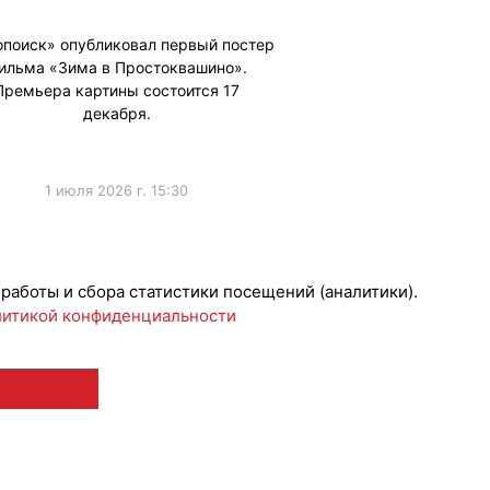
опоиск» опубликовал первый постер
ильма «Зима в Простоквашино».
Премьера картины состоится 17
декабря.
1 июля 2026 г. 15:30
ижениеБренда
 работы и сбора статистики посещений (аналитики).
итикой конфиденциальности
 12+