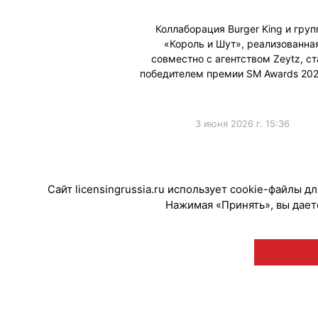
Коллаборация Burger King и гру
«Король и Шут», реализованна
совместно с агентством Zeytz, ст
победителем премии SM Awards 202
3 июня 2026 г. 15:36
#ПродвижениеБренда
#Премии
Сайт licensingrussia.ru использует cookie-файлы 
Нажимая «Принять», вы даете
© "