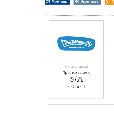
Мой мир
Вконтакте
О
Анимационный
Простоквашино
/
4 - 7 | 8 - 12