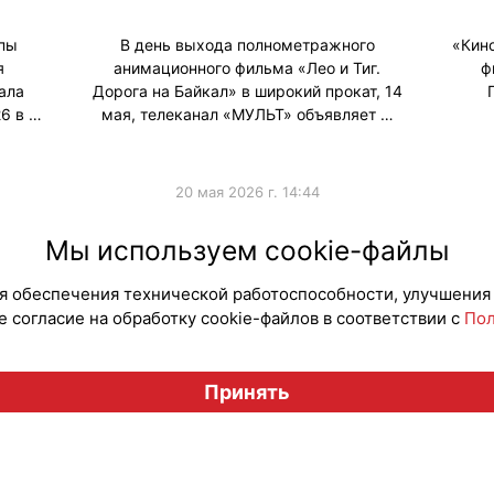
ппы
В день выхода полнометражного
«Кин
я
анимационного фильма «Лео и Тиг.
ф
ала
Дорога на Байкал» в широкий прокат, 14
6 в …
мая, телеканал «МУЛЬТ» объявляет …
20 мая 2026 г. 14:44
#ПродвижениеБренда
#Продв
Мы используем cookie-файлы
для обеспечения технической работоспособности, улучшения
 согласие на обработку cookie-файлов в соответствии с
Пол
Вестник лицензионного рынка", licensingrussia.ru, 2009-2026
Принять