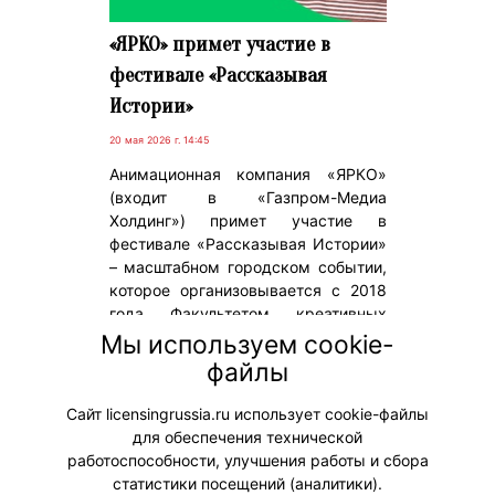
«ЯРКО» примет участие в
фестивале «Рассказывая
Истории»
20 мая 2026 г. 14:45
Анимационная компания «ЯРКО»
(входит в «Газпром-Медиа
Холдинг») примет участие в
фестивале «Рассказывая Истории»
– масштабном городском событии,
которое организовывается с 2018
года Факультетом креативных
индустрий НИУ ВШЭ. В 2026 году
Мы используем cookie-
фестиваль пройдет 23 мая в
файлы
Цифровом деловом пространстве
(ЦДП) в Москве.
Сайт licensingrussia.ru использует cookie-файлы
для обеспечения технической
#ПродвижениеБренда
работоспособности, улучшения работы и сбора
статистики посещений (аналитики).