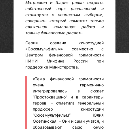
Матроскин и Шарик решат открыть
собственный парк развлечений и
столкнутся с непростым выбором,
совершить который поможет только
слаженная командная работа и
точные финансовые расчеты.
Серия создана киностудией
«Союзмульфильм» совместно с
Центром финансовой грамотности
НИФИ Минфина России при
поддержке Министерства.
«Тема финансовой грамотности
очень гармонично
интегрировалась в сюжет
“Простоквашино” и в характеры
героев, – отметила генеральный
продюсер киностудии
“Союзмультфильм” Юлия
Осетинская, – Они и сами учатся, и
образовывают свою юную