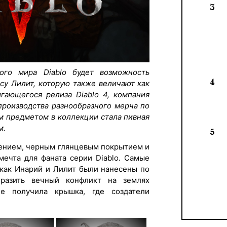
3
ого мира Diablo будет возможность
4
ссу Лилит, которую также величают как
игающегося релиза Diablo 4, компания
 производства разнообразного мерча по
м предметом в коллекции стала пивная
м.
5
ением, черным глянцевым покрытием и
мечта для фаната серии Diablo. Самые
 как Инарий и Лилит были нанесены по
разить вечный конфликт на землях
ие получила крышка, где создатели