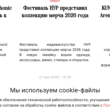
Мерч
honic
Фестиваль НУР представил
KUN
ь к
коллекцию мерча 2026 года
Аге
ound
Фестиваль медиаискусства НУР
ие
представил коллекцию мерча 2026 года.
кор
нной
В новую линейку вошли одежда,
аксессуары, винил, стикеры и открытки.
форм
27 мая 2026 г. 15:29
#Мерч
Мы используем cookie-файлы
для обеспечения технической работоспособности, улучшения
 согласие на обработку cookie-файлов в соответствии с
Пол