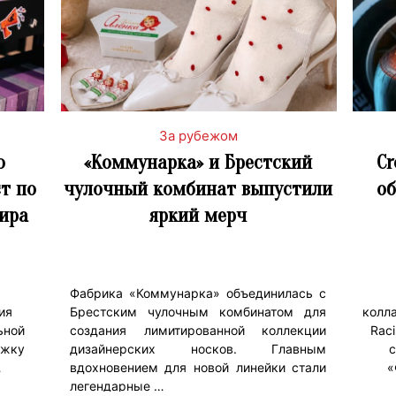
За рубежом
о
«Коммунарка» и Брестский
Cr
т по
чулочный комбинат выпустили
об
ира
яркий мерч
Фабрика «Коммунарка» объединилась с
ия
Брестским чулочным комбинатом для
колла
ьной
создания лимитированной коллекции
Rac
ржку
дизайнерских носков. Главным
с
…
вдохновением для новой линейки стали
«
легендарные …