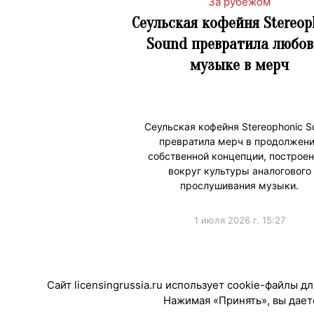
За рубежом
Сеульская кофейня Stereop
Sound превратила любов
музыке в мерч
Сеульская кофейня Stereophonic S
превратила мерч в продолжен
собственной концепции, построе
вокруг культуры аналогового
прослушивания музыки.
1 июля 2026 г. 15:27
#Мерч
Сайт licensingrussia.ru использует cookie-файлы 
Нажимая «Принять», вы даете