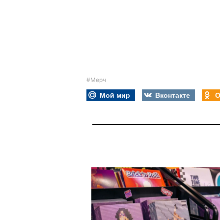
#Мерч
Мой мир
Вконтакте
О