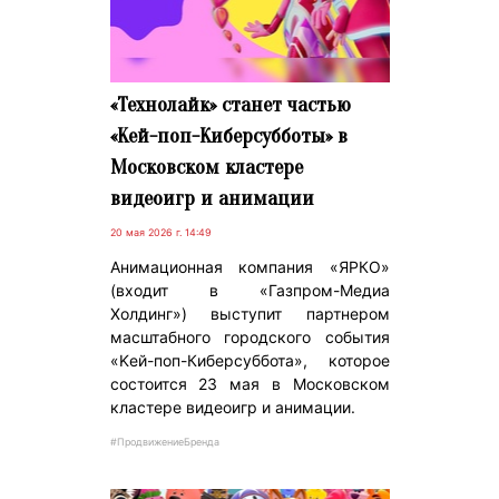
«Технолайк» станет частью
«Kей-поп-Киберсубботы» в
Московском кластере
видеоигр и анимации
20 мая 2026 г. 14:49
Анимационная компания «ЯРКО»
(входит в «Газпром-Медиа
Холдинг») выступит партнером
масштабного городского события
«Kей-поп-Киберсуббота», которое
состоится 23 мая в Московском
кластере видеоигр и анимации.
#ПродвижениеБренда