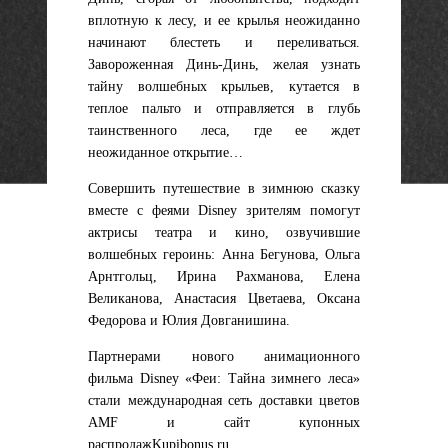
вплотную к лесу, и ее крылья неожиданно
начинают блестеть и переливаться.
Завороженная Динь-Динь, желая узнать
тайну волшебных крыльев, кутается в
теплое пальто и отправляется в глубь
таинственного леса, где ее ждет
неожиданное открытие…
Совершить путешествие в зимнюю сказку
вместе с феями Disney зрителям помогут
актрисы театра и кино, озвучившие
волшебных героинь: Анна Бегунова, Ольга
Арнтгольц, Ирина Рахманова, Елена
Великанова, Анастасия Цветаева, Оксана
Федорова и Юлия Довганишина.
Партнерами нового анимационного
фильма Disney «Феи: Тайна зимнего леса»
стали международная сеть доставки цветов
AMF и сайт купонных
распродажKupibonus.ru.