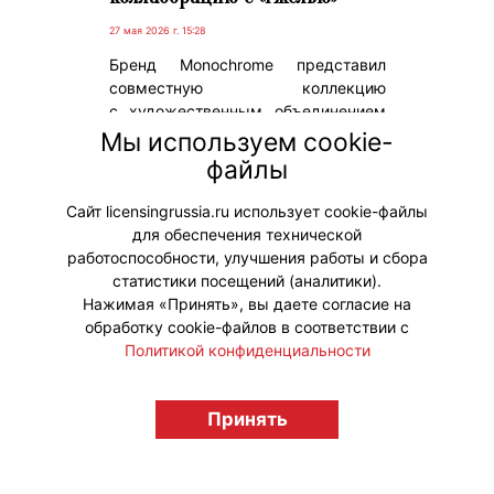
27 мая 2026 г. 15:28
Бренд Monochrome представил
совместную коллекцию
с художественным объединением
«Гжель», в которую вошли одежда,
Мы используем cookie-
аксессуары и предметы интерьера,
файлы
выполненные с использованием
традиционной гжельской росписи.
Сайт licensingrussia.ru использует cookie-файлы
для обеспечения технической
#Коллаборации
работоспособности, улучшения работы и сбора
статистики посещений (аналитики).
Нажимая «Принять», вы даете согласие на
обработку cookie-файлов в соответствии с
Политикой конфиденциальности
© "Вестник лицензионного рынка",
licensingrussia.ru, 2009-2026 12+
Принять