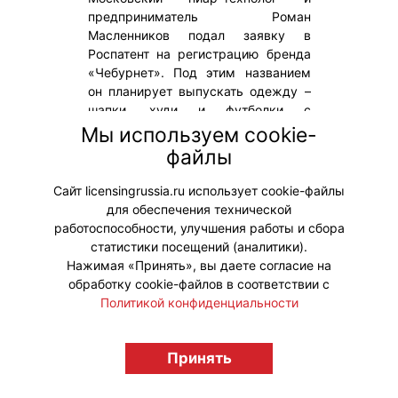
предприниматель Роман
Масленников подал заявку в
Роспатент на регистрацию бренда
«Чебурнет». Под этим названием
он планирует выпускать одежду –
шапки, худи и футболки с
ироничными надписями про
Мы используем cookie-
нестабильную связь и цифровую
файлы
реальность.
Сайт licensingrussia.ru использует cookie-файлы
для обеспечения технической
#НовыеЛицензии #Роспатент
работоспособности, улучшения работы и сбора
статистики посещений (аналитики).
Нажимая «Принять», вы даете согласие на
обработку cookie-файлов в соответствии с
Политикой конфиденциальности
© "Вестник лицензионного рынка",
Принять
licensingrussia.ru, 2009-2026 12+