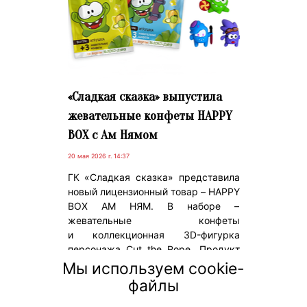
«Сладкая сказка» выпустила
жевательные конфеты HAPPY
BOX с Ам Нямом
20 мая 2026 г. 14:37
ГК «Сладкая сказка» представила
новый лицензионный товар – HAPPY
BOX АМ НЯМ. В наборе –
жевательные конфеты
и коллекционная 3D-фигурка
персонажа Cut the Rope. Продукт
ориентирован на ценовой сегмент
Мы используем cookie-
«Эконом+» и адаптирован для
файлы
различных форматов розничных
точек.