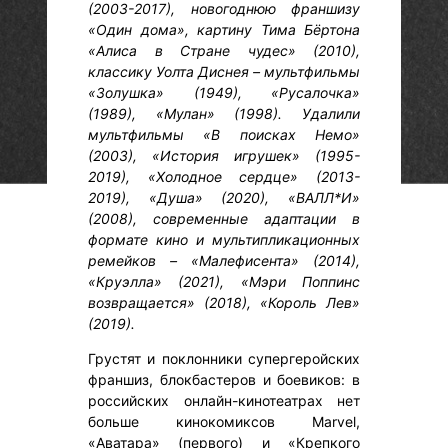
(2003-2017), новогоднюю франшизу
«Один дома», картину Тима Бёртона
«Алиса в Стране чудес» (2010),
классику Уолта Диснея – мультфильмы
«Золушка» (1949), «Русалочка»
(1989), «Мулан» (1998). Удалили
мультфильмы «В поисках Немо»
(2003), «История игрушек» (1995-
2019), «Холодное сердце» (2013-
2019), «Душа» (2020), «ВАЛЛ*И»
(2008), современные адаптации в
формате кино и мультипликационных
ремейков – «Малефисента» (2014),
«Круэлла» (2021), «Мэри Поппинс
возвращается» (2018), «Король Лев»
(2019).
Грустят и поклонники супергеройских
франшиз, блокбастеров и боевиков: в
российских онлайн-кинотеатрах нет
больше кинокомиксов Marvel,
«Аватара» (первого) и «Крепкого