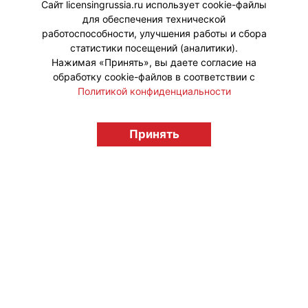
Сайт licensingrussia.ru использует cookie-файлы
для обеспечения технической
#Коллаборации #ПродвижениеБренда
работоспособности, улучшения работы и сбора
статистики посещений (аналитики).
Нажимая «Принять», вы даете согласие на
обработку cookie-файлов в соответствии с
Политикой конфиденциальности
© "Вестник лицензионного рынка",
Принять
licensingrussia.ru, 2009-2026 12+