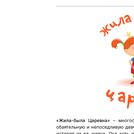
«Жила-была Царевна»
– многос
обаятельную и непоседливую дев
история из ее жизни. Она хоть 