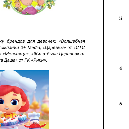
3
ку брендов для девочек: «Волшебная
 компании 0+ Media, «Царевны» от «СТС
а «Мельница», «Жила-была Царевна» от
ка Даша» от ГК «Рики».
4
5