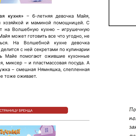
ая кухня»
– 6-летняя девочка Майя,
ей хозяйкой и маминой помощницей. С
т на Волшебную кухню – игрушечную
Майя может готовить все что угодно, не
ться. На Волшебной кухне девочка
 делится с ней секретами по кулинарии
ть Майе помогают ожившие кухонные
я, миксер – и пластмассовая посуда. А
ужка – смешная Нямняшка, слепленная
ре тоже оживает.