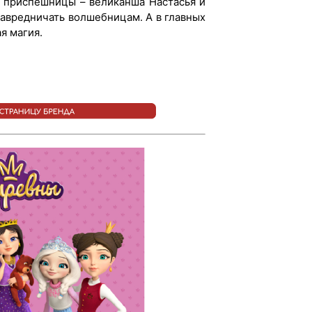
е приспешницы – великанша Настасья и
навредничать волшебницам. А в главных
я магия.