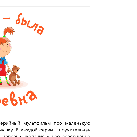
ерийный мультфильм про маленькую
чушку. В каждой серии – поучительная
и царевна, желания у нее совершенно