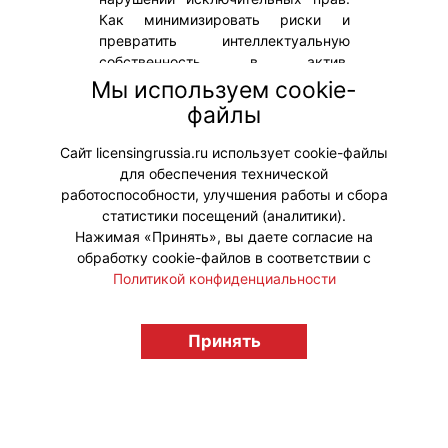
Как минимизировать риски и
превратить интеллектуальную
собственность в актив,
рассказывает Яна Долинина,
Мы используем cookie-
директор по PR и маркетингу
файлы
юридической компании «Медиа-
НН».
Сайт licensingrussia.ru использует cookie-файлы
для обеспечения технической
#Интервью #ЮридическиеВопросы
работоспособности, улучшения работы и сбора
статистики посещений (аналитики).
Нажимая «Принять», вы даете согласие на
обработку cookie-файлов в соответствии с
Политикой конфиденциальности
© "Вестник лицензионного рынка",
licensingrussia.ru, 2009-2026 12+
Принять