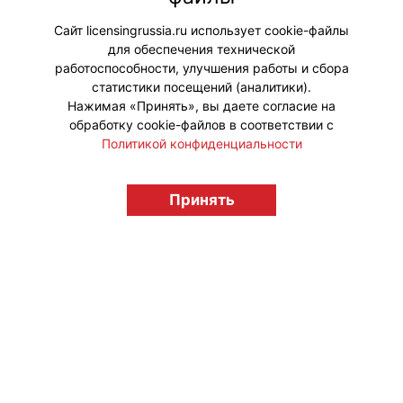
звездами» по анимационному
проекту «Тикабо».
Сайт licensingrussia.ru использует cookie-файлы
для обеспечения технической
#ПродвижениеБренда
работоспособности, улучшения работы и сбора
статистики посещений (аналитики).
Нажимая «Принять», вы даете согласие на
обработку cookie-файлов в соответствии с
Политикой конфиденциальности
© "Вестник лицензионного рынка",
Принять
licensingrussia.ru, 2009-2026 12+