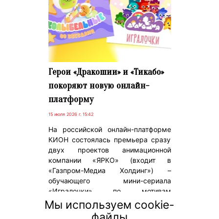
Герои «Дракошии» и «Тикабо»
покоряют новую онлайн-
платформу
15 июля 2026 г. 15:42
На российской онлайн-платформе
КИОН состоялась премьера сразу
двух проектов анимационной
компании «ЯРКО» (входит в
«Газпром-Медиа Холдинг») –
обучающего мини-сериала
«Игралочки» по мотивам
анимационного сериала
Мы используем cookie-
«Дракошия» и «Колыбельных со
файлы