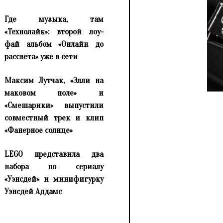
Где музыка, там
«Технолайк»: второй лоу-
фай альбом «Онлайн до
рассвета» уже в сети
Максим Лутчак, «Элли на
маковом поле» и
«Смешарики» выпустили
совместный трек и клип
«Фанерное солнце»
LEGO представила два
набора по сериалу
«Уэнсдей» и минифигурку
Уэнсдей Аддамс