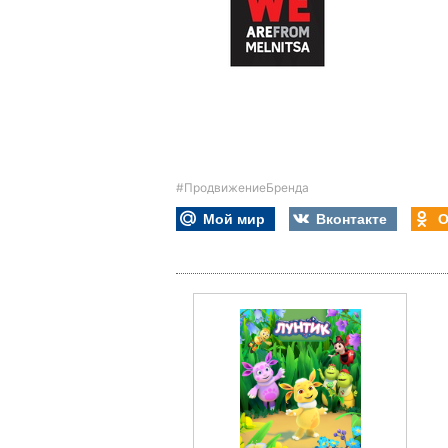
#ПродвижениеБренда
Мой мир
Вконтакте
О