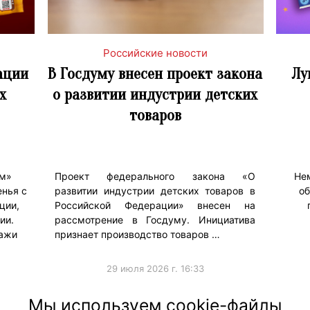
Российские новости
ации
В Госдуму внесен проект закона
Лу
х
о развитии индустрии детских
товаров
ьм»
Проект федерального закона «О
Не
нья с
развитии индустрии детских товаров в
об
ции,
Российской Федерации» внесен на
ии.
рассмотрение в Госдуму. Инициатива
нажи
признает производство товаров …
29 июля 2026 г. 16:33
#Тренды
#Продв
Мы используем cookie-файлы