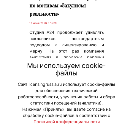
по мотивам «Закулисья
реальности»
17 июня 2026 г. 15:28
Студия A24 продолжает удивлять
поклонников нестандартным
подходом к лицензированию и
мерчу. На этот раз компания
выпустила в продажу реплики
культовых желтых обоев из фильма
Мы используем cookie-
«Закулисье реальности» – одного
файлы
из ключевых визуальных
элементов картины.
Сайт licensingrussia.ru использует cookie-файлы
для обеспечения технической
#Мерч
работоспособности, улучшения работы и сбора
статистики посещений (аналитики).
Нажимая «Принять», вы даете согласие на
обработку cookie-файлов в соответствии с
Политикой конфиденциальности