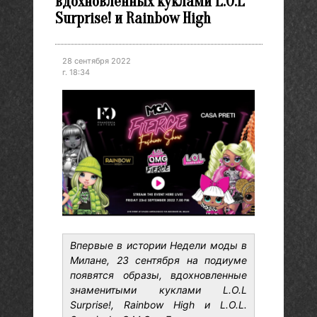
вдохновленных куклами L.O.L
Surprise! и Rainbow High
28 сентября 2022
г. 18:34
Впервые в истории Недели моды в
Милане, 23 сентября на подиуме
появятся образы, вдохновленные
знаменитыми куклами L.O.L
Surprise!, Rainbow High и L.O.L.