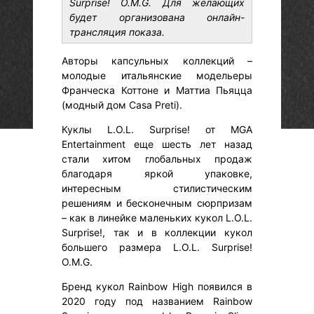
Surprise! O.M.G. Для желающих
будет организована онлайн-
трансляция показа.
Авторы капсульных коллекций –
молодые итальянские модельеры
Франческа Коттоне и Маттиа Пьяцца
(модный дом Casa Preti).
Куклы L.O.L. Surprise! от MGA
Entertainment еще шесть лет назад
стали хитом глобальных продаж
благодаря яркой упаковке,
интересным стилистическим
решениям и бесконечным сюрпризам
– как в линейке маленьких кукол L.O.L.
Surprise!, так и в коллекции кукол
большего размера L.O.L. Surprise!
O.M.G.
Бренд кукол Rainbow High появился в
2020 году под названием Rainbow