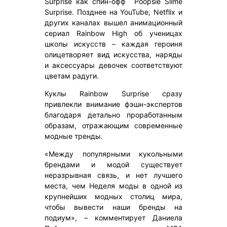
Surprise как спин-офф Poopsie Slime
Surprise. Позднее на YouTube, Netflix и
других каналах вышел анимационный
сериал Rainbow High об ученицах
школы искусств – каждая героиня
олицетворяет вид искусства, наряды
и аксессуары девочек соответствуют
цветам радуги.
Куклы Rainbow Surprise сразу
привлекли внимание фэшн-экспертов
благодаря детально проработанным
образам, отражающим современные
модные тренды.
«Между популярными кукольными
брендами и модой существует
неразрывная связь, и нет лучшего
места, чем Неделя моды в одной из
крупнейших модных столиц мира,
чтобы вывести наши бренды на
подиум», – комментирует Даниела