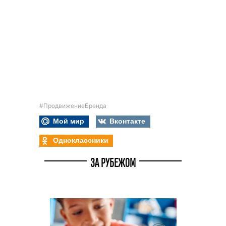
#ПродвижениеБренда
Мой мир
Вконтакте
Одноклассники
ЗА РУБЕЖОМ