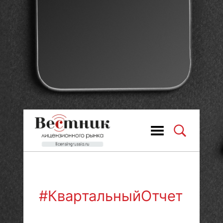
#КвартальныйОтчет