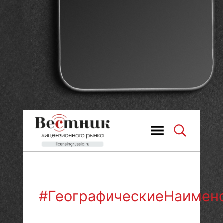
#ГеографическиеНаимен