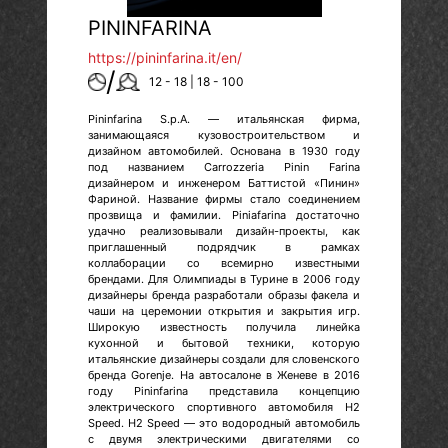
PININFARINA
https://pininfarina.it/en/
/
12 - 18 | 18 - 100
Pininfarina S.p.A. — итальянская фирма,
занимающаяся кузовостроительством и
дизайном автомобилей. Основана в 1930 году
под названием Carrozzeria Pinin Farina
дизайнером и инженером Баттистой «Пинин»
Фариной. Название фирмы стало соединением
прозвища и фамилии. Piniafarina достаточно
удачно реализовывали дизайн-проекты, как
приглашенный подрядчик в рамках
коллаборации со всемирно известными
брендами. Для Олимпиады в Турине в 2006 году
дизайнеры бренда разработали образы факела и
чаши на церемонии открытия и закрытия игр.
Широкую известность получила линейка
кухонной и бытовой техники, которую
итальянские дизайнеры создали для словенского
бренда Gorenje. На автосалоне в Женеве в 2016
году Pininfarina представила концепцию
электрического спортивного автомобиля H2
Speed. H2 Speed — это водородный автомобиль
с двумя электрическими двигателями со