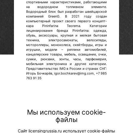
спортивными характеристиками, работающими
на водородном топливном элементе.
Водородный блок был разработан швейцарской
компанией GreenG. В 2021 году создан
компьютерный проект своего первого концепт-
кара Pininfarina Teorema. Категории
лицензирования бренда Pininfarina: одежда,
обувь, аксессуары, крупная и мелкая бытовая
техника, электросамокаты, велосипеды,
мотороллеры, моноколеса, скейтборды, игры и
игрушки, модели – реплики автомобилей,
канцелярские товары, мебель, освещение, очки,
сумки, рюкзаки, зонты, часы, парфюмерия,
мобильная электроника и другие категории.
Представительство IMG в России и странах СНГ:
Игорь Бочкарёв, igor.bochkarev@img.com, +7 985
763 91 35
Мы используем cookie-
© "Вестник лицензионного рынка",
файлы
licensingrussia.ru, 2009-2026 12+
Сайт licensingrussia.ru использует cookie-файлы