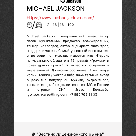
MICHAEL JACKSON
https://www.michaeljackson.com/
/
12 - 18 | 18 - 100
Michael Jackson – американский певец, автор
песен, музыкальный продюсер, аранжировщик,
танцор, хореограф, актёр, сценарист, филантроп,
предприниматель. Самый успешный исполнитель
в истории поп-музыки, известен как «Король
поп-музыки», обладатель 15 премий «Грэмми» и
сотен других премий. Количество проданных в
мире записей Джексона составляет 1 миллиард
копий. Майкл Джексон внёс значительный вклад
в развитие популярной музыки, видеоклипов,
танца и моды. Представительство IMG в России
и странах СНГ: Игорь Бочкарёв,
igor.bochkarev@img.com, +7 985 763 91 35
© "Вестник лицензионного рынка",