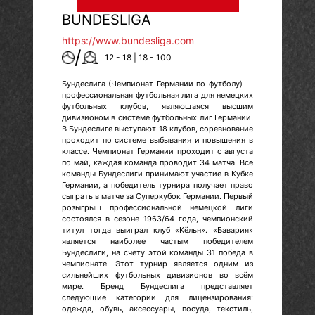
BUNDESLIGA
https://www.bundesliga.com
/
12 - 18 | 18 - 100
Бундеслига (Чемпионат Германии по футболу) —
профессиональная футбольная лига для немецких
футбольных клубов, являющаяся высшим
дивизионом в системе футбольных лиг Германии.
В Бундеслиге выступают 18 клубов, соревнование
проходит по системе выбывания и повышения в
классе. Чемпионат Германии проходит с августа
по май, каждая команда проводит 34 матча. Все
команды Бундеслиги принимают участие в Кубке
Германии, а победитель турнира получает право
сыграть в матче за Суперкубок Германии. Первый
розыгрыш профессиональной немецкой лиги
состоялся в сезоне 1963/64 года, чемпионский
титул тогда выиграл клуб «Кёльн». «Бавария»
является наиболее частым победителем
Бундеслиги, на счету этой команды 31 победа в
чемпионате. Этот турнир является одним из
сильнейших футбольных дивизионов во всём
мире. Бренд Бундеслига представляет
следующие категории для лицензирования:
одежда, обувь, аксессуары, посуда, текстиль,