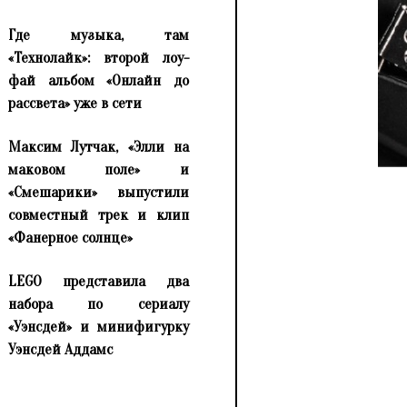
Где музыка, там
«Технолайк»: второй лоу-
фай альбом «Онлайн до
рассвета» уже в сети
Максим Лутчак, «Элли на
маковом поле» и
«Смешарики» выпустили
совместный трек и клип
«Фанерное солнце»
LEGO представила два
набора по сериалу
«Уэнсдей» и минифигурку
Уэнсдей Аддамс