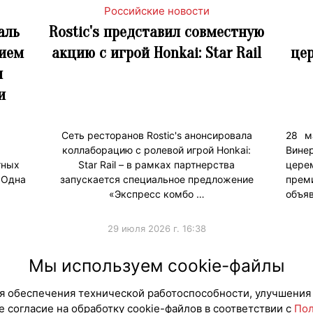
Российские новости
аль
Rostic's представил совместную
рием
акцию с игрой Honkai: Star Rail
це
и
и
Сеть ресторанов Rostic's анонсировала
28 м
коллаборацию с ролевой игрой Honkai:
Вине
тных
Star Rail – в рамках партнерства
цере
«Одна
запускается специальное предложение
преми
«Экспресс комбо …
объя
29 июля 2026 г. 16:38
#Коллаборации
#Продв
Мы используем cookie-файлы
для обеспечения технической работоспособности, улучшения
 согласие на обработку cookie-файлов в соответствии с
Пол