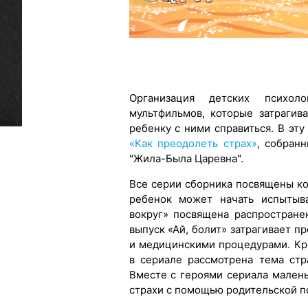
Организация детских психо
мультфильмов, которые затрагив
ребенку с ними справиться. В эту
«Как преодолеть страх»
, собран
"Жила-Была Царевна".
Все серии сборника посвящены ко
ребенок может начать испытыва
вокруг» посвящена распростране
выпуск «Ай, болит» затрагивает п
и медицинскими процедурами. Кр
в сериале рассмотрена тема ст
Вместе с героями сериала малень
страхи с помощью родительской п