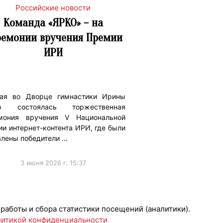
Российские новости
Команда «ЯРКО» – на
ремонии вручения Премии
ИРИ
ая во Дворце гимнастики Ирины
р состоялась торжественная
мония вручения V Национальной
и интернет-контента ИРИ, где были
влены победители …
3 июня 2026 г. 15:37
ижениеБренда
#Премии
 работы и сбора статистики посещений (аналитики).
итикой конфиденциальности