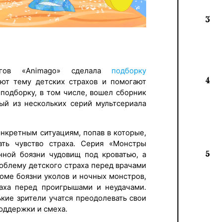
3
логов «Animago» сделала
подборку
4
ают тему детских страхов и помогают
 подборку, в том числе, вошел сборник
ный из нескольких серий мультсериала
нкретным ситуациям, попав в которые,
ть чувство страха. Серия «Монстры
5
нной боязни чудовищ под кроватью, а
роблему детского страха перед врачами
оме боязни уколов и ночных монстров,
раха перед проигрышами и неудачами.
кие зрители учатся преодолевать свои
оддержки и смеха.