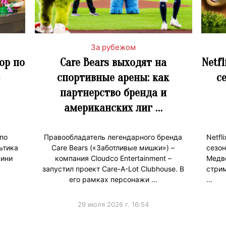
За рубежом
ор по
Care Bears выходят на
Netf
спортивные арены: как
с
партнерство бренда и
американских лиг …
по
Правообладатель легендарного бренда
Netf
ьтика
Care Bears («Заботливые мишки») –
сез
кини
компания Cloudco Entertainment –
Мед
запустил проект Care-A-Lot Clubhouse. В
стри
его рамках персонажи …
…
29 июля 2026 г. 16:54
#Коллаборации
#Продв