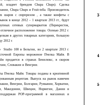
ий, владеет брендом Chupa Chups). Сделка
ании, Chupa Chups и Fruit-tella. Производитель
3
ых шаров с сюрпризом , а также конфеты с
нок в конце 2012 – 1 квартале 2013 гг., будут
упных сетевых супермаркетов (Перекресток,
 отличное расположение товара. Осенью 2012 г.
сделкам в других товарных категориях, большую
у 2012 г.
р Studio 100 в Бельгии, во 2 квартале 2013 г.
осточной Европы мороженое Пчелка Майя. В
4
йя продается в странах Бенилюкс, в скором
ехии, Словакии и Венгрии.
ы Пчелка Майя. Товары поданы в креативной
ированным рецептам. Выпуск на рынок намечен
овакии, Венгрии, Болгарии, Румынии, Хорватии,
5
ии, Македонии, Швеции, Норвегии, Дании и
поддержан POP-программой в магазинах и