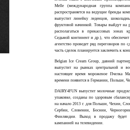
Melle (международная группа компан
распространяется на ведущие бренды комп
выпустит линейку леденцов, шоколадн
фруктовой начинкой. Товары выйдут на ры
располагаться в прикассовых зонах кр
Седьмой континент и др.), что обеспечит
агентство проведет ряд переговоров по 
часть сделок планируется заключить к конц
Belgian Ice Cream Group, давний партне
выпустит на рынках центральной и в
настоящее время мороженое Пчелка Ма
времени появится в Германии, Польше, Ч
DAIRY4FUN выпустит молочные продукт
упаковке, созданы по здоровым сбаланс
на начало 2013 г. для Польши, Чехии, Сл
Сербии, Словении, Боснии, Черногор
Финляндии. Выход в продажу будет 
кампанией на телевидении.