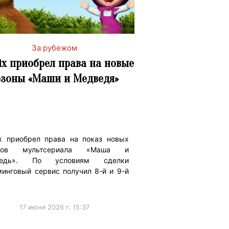
За рубежом
lix приобрел права на новые
езоны «Маши и Медведя»
lix приобрел права на показ новых
онов мультсериала «Маша и
ведь». По условиям сделки
минговый сервис получил 8-й и 9-й
17 июня 2026 г. 15:37
ижениеБренда