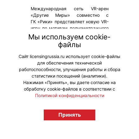
Международная сеть VR-арен
«Другие Миры» совместно с
ГК «Рики» представляет новую VR-
игру по мотивам полнометражного
игрового фильма СМЕШАРИКИ
Мы используем cookie-
СКВОЗЬ ВСЕЛЕННЫЕ, который
файлы
выйдет на экраны 6 августа 2026
года.
Сайт licensingrussia.ru использует cookie-файлы
для обеспечения технической
#ПродвижениеБренда #Коллаборации
работоспособности, улучшения работы и сбора
статистики посещений (аналитики).
Нажимая «Принять», вы даете согласие на
обработку cookie-файлов в соответствии с
Политикой конфиденциальности
© "Вестник лицензионного рынка",
licensingrussia.ru, 2009-2026 12+
Принять