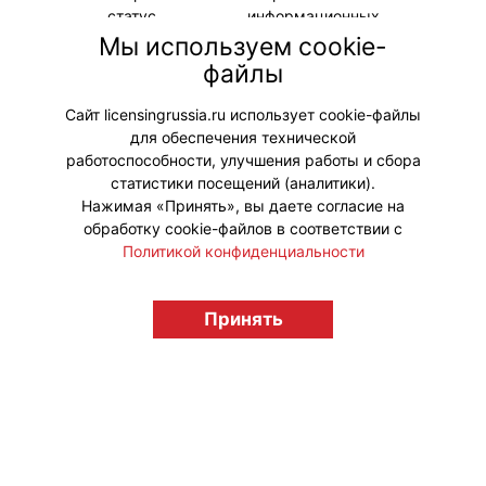
статус информационных
посредников, не возложив на них
Мы используем cookie-
обязанность заранее проверять все
файлы
товары на нарушение
интеллектуальных прав.
Сайт licensingrussia.ru использует cookie-файлы
для обеспечения технической
#ЗащитаПрав #Законодательство
работоспособности, улучшения работы и сбора
статистики посещений (аналитики).
Нажимая «Принять», вы даете согласие на
обработку cookie-файлов в соответствии с
Политикой конфиденциальности
© "Вестник лицензионного рынка",
licensingrussia.ru, 2009-2026 12+
Принять