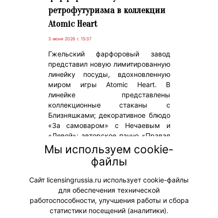
ретрофутуризма в коллекции
Atomic Heart
3 июня 2026 г. 15:37
Гжельский фарфоровый завод
представил новую лимитированную
линейку посуды, вдохновленную
миром игры Atomic Heart. В
линейке представлены
коллекционные стаканы с
Близняшками; декоративное блюдо
«За самоваром» с Нечаевым и
«Левой»; авторское панно «Правая
в окошке», где Близняшка сидит у
Мы используем cookie-
окна, декорированного
файлы
традиционным гжельским
наличником.
Сайт licensingrussia.ru использует cookie-файлы
для обеспечения технической
#ПродвижениеБренда #Коллаборации
работоспособности, улучшения работы и сбора
статистики посещений (аналитики).