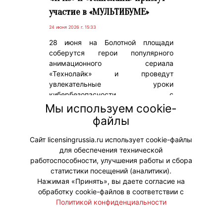
участие в «МУЛЬТИБУМЕ»
24 июня 2026 г. 15:33
28 июня на Болотной площади
соберутся герои популярного
анимационного сериала
«Технолайк» и проведут
увлекательные уроки
кибербезопасности с
вовлекающими заданиями и
Мы используем cookie-
проверкой знаний юных гостей на
файлы
тему цифровой грамотности и
сетевых угроз.
Сайт licensingrussia.ru использует cookie-файлы
для обеспечения технической
#ПродвижениеБренда
работоспособности, улучшения работы и сбора
статистики посещений (аналитики).
Нажимая «Принять», вы даете согласие на
обработку cookie-файлов в соответствии с
Политикой конфиденциальности
© "Вестник лицензионного рынка",