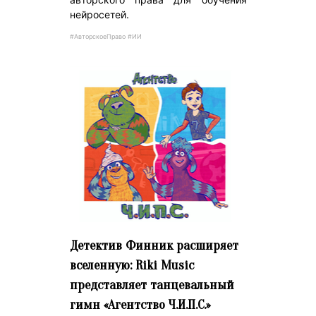
нейросетей.
#АвторскоеПраво #ИИ
Детектив Финник расширяет
вселенную: Riki Music
представляет танцевальный
гимн «Агентство Ч.И.П.С.»