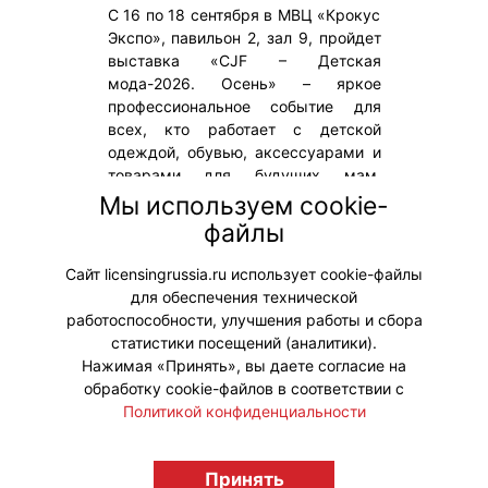
С 16 по 18 сентября в МВЦ «Крокус
Экспо», павильон 2, зал 9, пройдет
выставка «CJF – Детская
мода-2026. Осень» – яркое
профессиональное событие для
всех, кто работает с детской
одеждой, обувью, аксессуарами и
товарами для будущих мам.
«Вестник» – информационный
Мы используем cookie-
партнер события. На мероприятии
файлы
будет распространяться осенний
выпуск журнала.
Сайт licensingrussia.ru использует cookie-файлы
для обеспечения технической
#Мероприятия
работоспособности, улучшения работы и сбора
статистики посещений (аналитики).
Нажимая «Принять», вы даете согласие на
обработку cookie-файлов в соответствии с
Политикой конфиденциальности
© "Вестник лицензионного рынка",
Принять
licensingrussia.ru, 2009-2026 12+