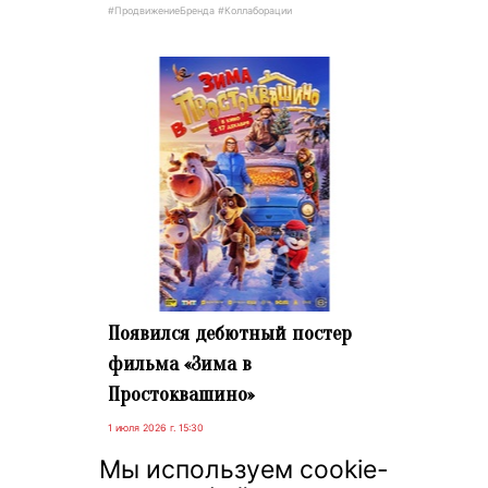
#ПродвижениеБренда #Коллаборации
Появился дебютный постер
фильма «Зима в
Простоквашино»
1 июля 2026 г. 15:30
«Кинопоиск» опубликовал первый
Мы используем cookie-
постер фильма «Зима в