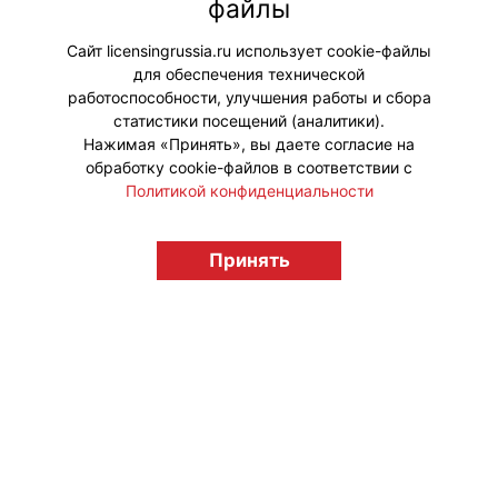
файлы
Простоквашино». Премьера
картины состоится 17 декабря.
Сайт licensingrussia.ru использует cookie-файлы
для обеспечения технической
#ПродвижениеБренда
работоспособности, улучшения работы и сбора
статистики посещений (аналитики).
Нажимая «Принять», вы даете согласие на
обработку cookie-файлов в соответствии с
Политикой конфиденциальности
© "Вестник лицензионного рынка",
licensingrussia.ru, 2009-2026 12+
Принять