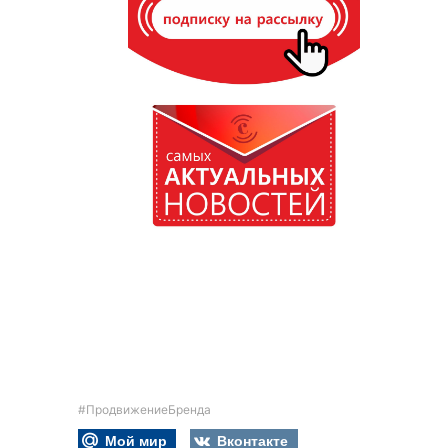
#ПродвижениеБренда
Мой мир
Вконтакте