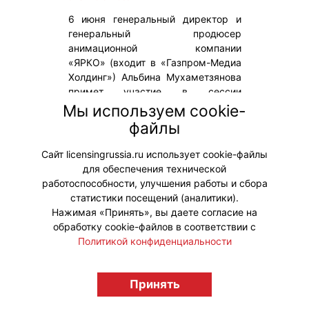
6 июня генеральный директор и
генеральный продюсер
анимационной компании
«ЯРКО» (входит в «Газпром-Медиа
Холдинг») Альбина Мухаметзянова
примет участие в сессии
«Анимационные бренды 360:
Мы используем cookie-
трансформация бизнес-моделей»
файлы
(место проведения – Конференц-
зал B4).
Сайт licensingrussia.ru использует cookie-файлы
для обеспечения технической
#ПродвижениеБренда
работоспособности, улучшения работы и сбора
статистики посещений (аналитики).
Нажимая «Принять», вы даете согласие на
обработку cookie-файлов в соответствии с
Политикой конфиденциальности
© "Вестник лицензионного рынка",
Принять
licensingrussia.ru, 2009-2026 12+