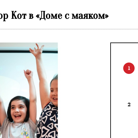
р Кот в «Доме с маяком»
1
2