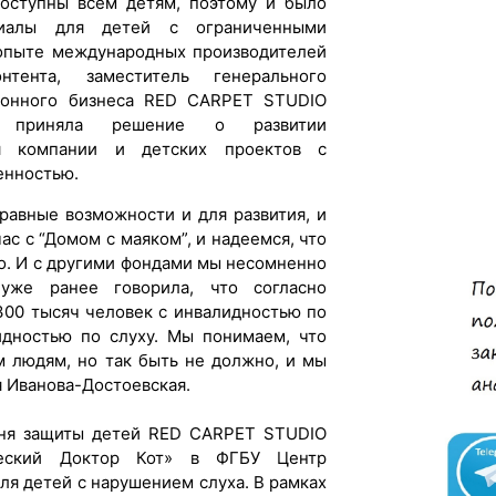
оступны всем детям, поэтому и было
риалы для детей с ограниченными
 опыте международных производителей
нтента, заместитель генерального
ионного бизнеса RED CARPET STUDIO
ая приняла решение о развитии
ия компании и детских проектов с
енностью.
равные возможности и для развития, и
ас с “Домом с маяком”, и надеемся, что
о. И с другими фондами мы несомненно
уже ранее говорила, что согласно
 300 тысяч человек с инвалидностью по
идностью по слуху. Мы понимаем, что
м людям, но так быть не должно, и мы
я Иванова-Достоевская.
ня защиты детей RED CARPET STUDIO
ческий Доктор Кот» в ФГБУ Центр
ля детей с нарушением слуха. В рамках