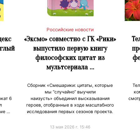
Российские новости
декс
«Эксмо» совместно с ГК «Рики»
Те
углый
выпустило первую книгу
пр
философских цитат из
фе
мультсериала …
Сборник «Смешарики: цитаты, которые
Тел
мы “случайно” выучили
ко
кат 6
наизусть» объединил высказывания
смот
л
героев, отобранные в ходе масштабного
рме …
исследования первых сезонов проекта.
13 мая 2026 г. 15:46
#ПродвижениеБренда
#Продв