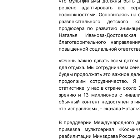
что мультфильмы должны быть д
решено адаптировать все се
возможностями. Основываясь на
развлекательного детского ко
продюсера по развитию анимац
Наталья Иванова-Достоевск
благотворительного направлен
повышенной социальной ответств
«Очень важно давать всем детям 
для отдыха. Мы сотрудничаем сейч
будем продолжать это важное дел
продолжим сотрудничество. Я 
статистике, у нас в стране около
зрению и 13 миллионов с инвал
обычный контент недоступен эти
это исправляем», - сказала Наталь
В преддверии Международного д
привезла мультсериал «Косми
реабилитации Минздрава России д