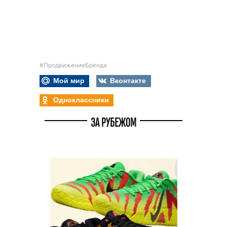
#ПродвижениеБренда
Мой мир
Вконтакте
Одноклассники
ЗА РУБЕЖОМ