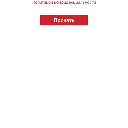
Политикой конфиденциальности
© "Вестник лицензионного рынка",
licensingrussia.ru, 2009-2026 12+
Принять