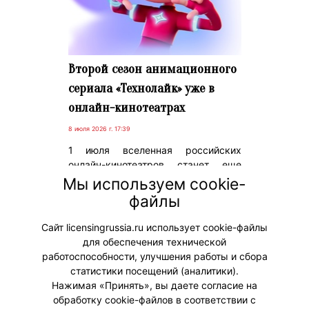
Второй сезон анимационного
сериала «Технолайк» уже в
онлайн-кинотеатрах
8 июля 2026 г. 17:39
1 июля вселенная российских
онлайн-кинотеатров станет еще
больше – стартует второй сезон
Мы используем cookie-
техноприключений в
файлы
метавселенной анимационного
сериала «Технолайк».
Сайт licensingrussia.ru использует cookie-файлы
для обеспечения технической
#ПродвижениеБренда
работоспособности, улучшения работы и сбора
статистики посещений (аналитики).
Нажимая «Принять», вы даете согласие на
обработку cookie-файлов в соответствии с