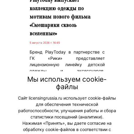
коллекцию одежды по
мотивам нового фильма
«Смешарики сквозь
вселенные»
5 августа 2026 г. 16:45
Бренд PlayToday в партнерстве с
ГК «Рики» представляет
лицензионную линейку детской
одежды и аксессуаров,
приуроченную к выходу нового
Мы используем cookie-
полнометражного игрового фильма,
файлы
который стартует в российском
прокате с 6 августа.
Сайт licensingrussia.ru использует cookie-файлы
для обеспечения технической
#ПродвижениеБренда #Коллаборации
работоспособности, улучшения работы и сбора
статистики посещений (аналитики).
Нажимая «Принять», вы даете согласие на
обработку cookie-файлов в соответствии с