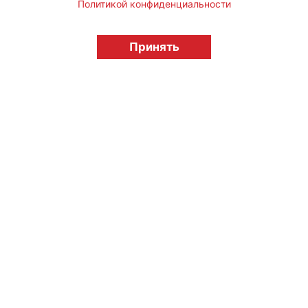
Политикой конфиденциальности
© "Вестник лицензионного рынка",
licensingrussia.ru, 2009-2026 12+
Принять