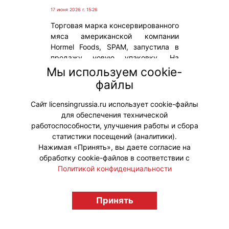
17 июня 2026 г. 15:26
Торговая марка консервированного
мяса американской компании
Hormel Foods, SPAM, запустила в
продажу новую упаковку. На
лимитированной железной баночке
Мы используем cookie-
изображен самый знаменитый
файлы
персонаж компании Sanrio – Hello
Kitty.
Сайт licensingrussia.ru использует cookie-файлы
для обеспечения технической
#Коллаборации #ПродвижениеБренда
работоспособности, улучшения работы и сбора
статистики посещений (аналитики).
Нажимая «Принять», вы даете согласие на
обработку cookie-файлов в соответствии с
Политикой конфиденциальности
© "Вестник лицензионного рынка",
licensingrussia.ru, 2009-2026 12+
Принять