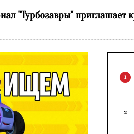
ал "Турбозавры" приглашает к
1
2