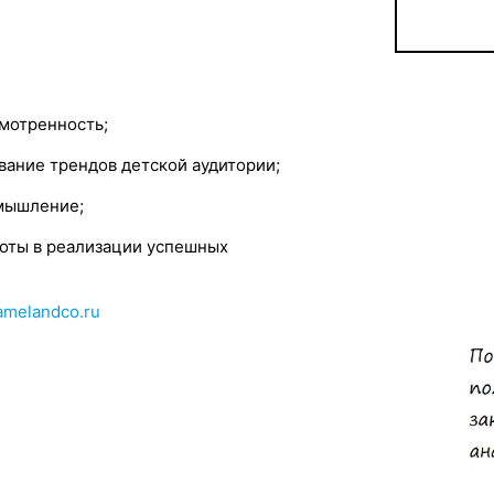
смотренность;
ание трендов детской аудитории;
мышление;
оты в реализации успешных
amelandco.ru