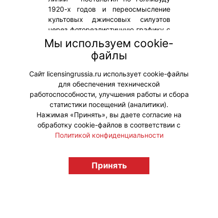
1920-х годов и переосмысление
культовых джинсовых силуэтов
через фотореалистичную графику с
участием знаменитых желтых
Мы используем cookie-
персонажей. Мировая премьера
файлы
фильма состоится 1 июля 2026
года.
Сайт licensingrussia.ru использует cookie-файлы
для обеспечения технической
#Коллаборации #ПродвижениеБренда
работоспособности, улучшения работы и сбора
статистики посещений (аналитики).
Нажимая «Принять», вы даете согласие на
обработку cookie-файлов в соответствии с
Политикой конфиденциальности
© "Вестник лицензионного рынка",
Принять
licensingrussia.ru, 2009-2026 12+