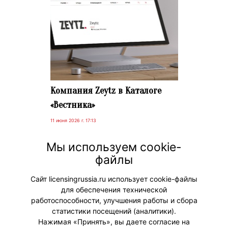
Компания Zeytz в Каталоге
«Вестника»
11 июня 2026 г. 17:13
Приглашаем вас посетить страницу
Мы используем cookie-
новой компании Zeytz в Каталоге
файлы
«Вестника».
Сайт licensingrussia.ru использует cookie-файлы
для обеспечения технической
#НовостиКаталога
работоспособности, улучшения работы и сбора
статистики посещений (аналитики).
Нажимая «Принять», вы даете согласие на