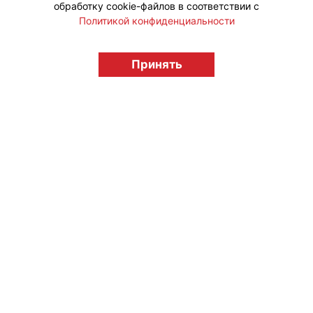
обработку cookie-файлов в соответствии с
Политикой конфиденциальности
© "Вестник лицензионного рынка",
Принять
licensingrussia.ru, 2009-2026 12+