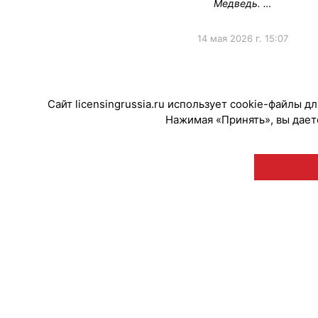
Медведь. …
14 мая 2026 г. 15:07
#НовыеЛицензии
#НовостиКаталог
Сайт licensingrussia.ru использует cookie-файлы 
Нажимая «Принять», вы даете
© "