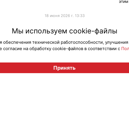
этим
18 июня 2026 г. 13:33
а
#НовыеЛицензии
#НовостиКаталога
#Новые
Мы используем cookie-файлы
для обеспечения технической работоспособности, улучшения
 согласие на обработку cookie-файлов в соответствии с
Пол
Вестник лицензионного рынка", licensingrussia.ru, 2009-2026
Принять