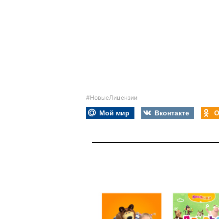
#НовыеЛицензии
Мой мир
Вконтакте
О