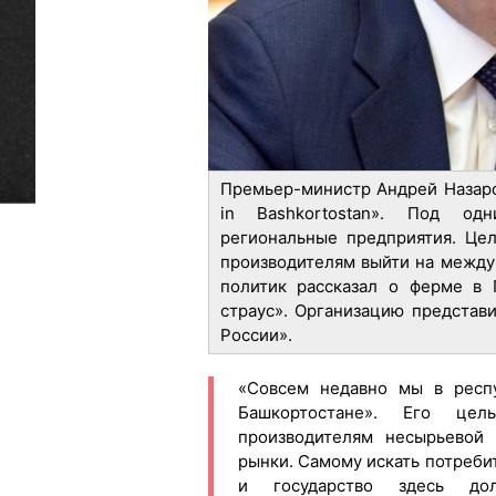
Премьер-министр Андрей Назар
in Bashkortostan». Под од
региональные предприятия. Це
производителям выйти на между
политик рассказал о ферме в 
страус». Организацию представ
России».
«Совсем недавно мы в респу
Башкортостане». Его це
производителям несырьевой
рынки. Самому искать потребит
и государство здесь дол