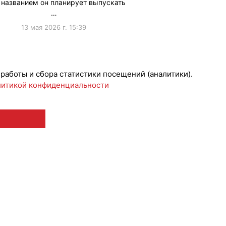
 названием он планирует выпускать
…
13 мая 2026 г. 15:39
Лицензии
#Роспатент
 работы и сбора статистики посещений (аналитики).
итикой конфиденциальности
 12+