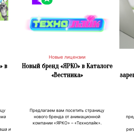
Новые лицензии
» в
Новый бренд «ЯРКО» в Каталоге
«Вестника»
заре
ицу
Предлагаем вам посетить страницу
ама
нового бренда от анимационной
пре
компании «ЯРКО» – «Технолайк».
аша и
рег