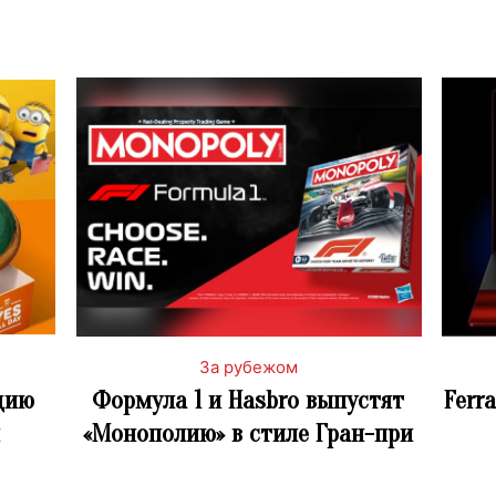
За рубежом
цию
Формула 1 и Hasbro выпустят
Ferr
«Монополию» в стиле Гран-при