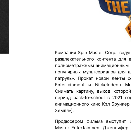
Компания Spin Master Corp., вед
развлекательного контента для 
полнометражным анимационным ф
популярных мультсериалов для 
патруль». Прокат новой ленты с
Entertainment и Nickelodeon Mo
Снимать картину, выход которо
период back-to-school в 2021 г
анимационного кино Кэл Брункер 
Земля»).
Продюсером фильма выступит и
Master Entertainment Дженнифе