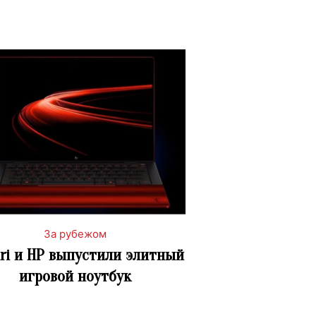
За рубежом
ari и HP выпустили элитный
игровой ноутбук