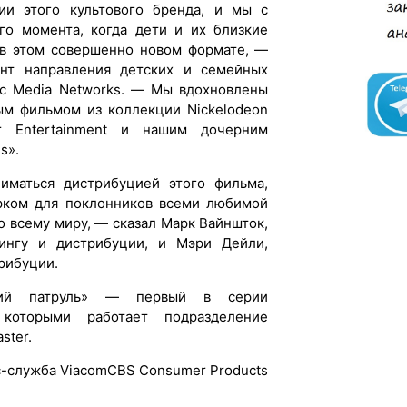
ии этого культового бренда, и мы с
о момента, когда дети и их близкие
 в этом совершенно новом формате, —
ент направления детских и семейных
ic Media Networks. — Мы вдохновлены
вым фильмом из коллекции Nickelodeon
r Entertainment и нашим дочерним
s».
иматься дистрибуцией этого фильма,
рком для поклонников всеми любимой
о всему миру, — сказал Марк Вайншток,
ингу и дистрибуции, и Мэри Дейли,
рибуции.
чий патруль» — первый в серии
которыми работает подразделение
ster.
-служба ViacomCBS Consumer Products