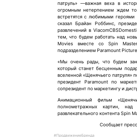
патруль» —важная веха в истор
огромным нетерпением ждем тог
встретятся с любимыми героями
сказал Брайан Роббинс, презид
развлечений в ViacomCBSDomest
тем, что будем работать над но
Movies вместе со Spin Maste
подразделением Paramount Picture
«Мы очень рады, что будем зан
который станет бесценным пода
вселенной «Щенячьего патруля» п
президент Paramount по маркет
сопрезидент по маркетингу и дист
Анимационный фильм «Щеня
полнометражных картин, над 
развлекательного контента Spin Ma
Сообщает пресс
#ПродвижениеБренда