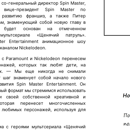
 со-генеральный директор Spin Master,
 вице-президент Spin Master по
и развитию франшиз, а также Питер
м, знаменующий собой новую главу в
, будет основан на отмеченном
мультсериале «Щенячий патруль».
er Entertainment анимационное шоу
каналом Nickelodeon.
 с Paramount и Nickelodeon перенесем
нажей, которых так любят дети, на
дж. — Мы еще никогда не снимали
т шаг знаменует собой начало нового
звития Spin Master Entertainment. Он
овый формат мы стремимся использовать
и своей собственной креативной и
оторая перенесет многочисленных
р любимых персонажей, используя для
а с героями мультсериала «Щенячий