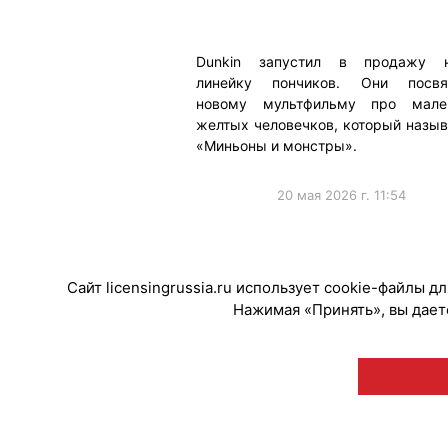
Dunkin запустил в продажу 
линейку пончиков. Они посв
новому мультфильму про мале
желтых человечков, который назыв
«Миньоны и монстры».
20 мая 2026 г. 11:54
#ПродвижениеБренда
Сайт licensingrussia.ru использует cookie-файлы 
Нажимая «Принять», вы даете
© "