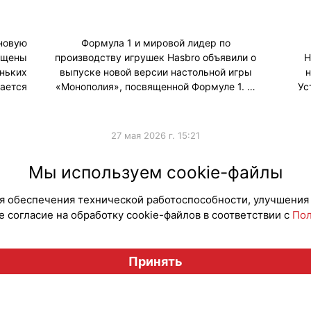
новую
Формула 1 и мировой лидер по
ящены
производству игрушек Hasbro объявили о
H
ньких
выпуске новой версии настольной игры
н
ается
«Монополия», посвященной Формуле 1. …
Ус
27 мая 2026 г. 15:21
#Коллаборации
#Колла
Мы используем cookie-файлы
для обеспечения технической работоспособности, улучшения
 согласие на обработку cookie-файлов в соответствии с
Пол
Вестник лицензионного рынка", licensingrussia.ru, 2009-2026
Принять