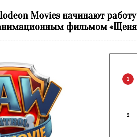
elodeon Movies начинают работу
анимационным фильмом «Щеняч
1
2