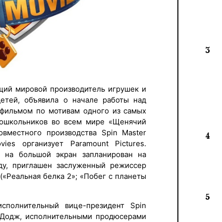
3
ущий мировой производитель игрушек и
детей, объявила о начале работы над
ильмом по мотивам одного из самых
дошкольников во всем мире «Щенячий
овместного производства Spin Master
4
vies организует Paramount Pictures.
й на большой экран запланирован на
оду, приглашен заслуженный режиссер
(«Реальная белка 2»; «Побег с планеты
5
сполнительный вице-президент Spin
р Додж, исполнительными продюсерами