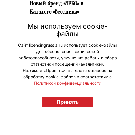
Новый бренд «ЯРКО» в
Каталоге «Вестника»
18 июня 2026 г. 13:33
Мы используем cookie-
Предлагаем вам посетить страницу
файлы
нового бренда от анимационной
компании «ЯРКО» – «Технолайк».
Сайт licensingrussia.ru использует cookie-файлы
для обеспечения технической
#НовыеЛицензии #НовостиКаталога
работоспособности, улучшения работы и сбора
статистики посещений (аналитики).
Нажимая «Принять», вы даете согласие на
обработку cookie-файлов в соответствии с
Политикой конфиденциальности
© "Вестник лицензионного рынка",
Принять
licensingrussia.ru, 2009-2026 12+