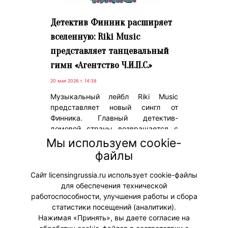
Детектив Финник расширяет
вселенную: Riki Music
представляет танцевальный
гимн «Агентство Ч.И.П.С.»
20 мая 2026 г. 14:38
Музыкальный лейбл Riki Music
представляет новый сингл от
Финника. Главный детектив-
домовой страны возвращается с
ярким и зажигательным поп-
Мы используем cookie-
электронным треком «Агентство
файлы
Ч.И.П.С.», созданным специально
для цифровых стримингов.
Сайт licensingrussia.ru использует cookie-файлы
для обеспечения технической
#ПродвижениеБренда
работоспособности, улучшения работы и сбора
статистики посещений (аналитики).
Нажимая «Принять», вы даете согласие на