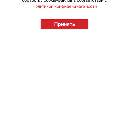
обработку cookie-файлов в соответствии с
Политикой конфиденциальности
© "Вестник лицензионного рынка",
licensingrussia.ru, 2009-2026 12+
Принять