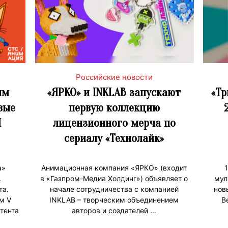
Российские новости
им
«ЯРКО» и INKLAB запускают
«Тр
вые
первую коллекцию
И
лицензионного мерча по
сериалу «Технолайк»
а»
Анимационная компания «ЯРКО» (входит
.
в «Газпром-Медиа Холдинг») объявляет о
мул
та.
начале сотрудничества с компанией
нов
м V
INKLAB – творческим объединением
В
тента
авторов и создателей …