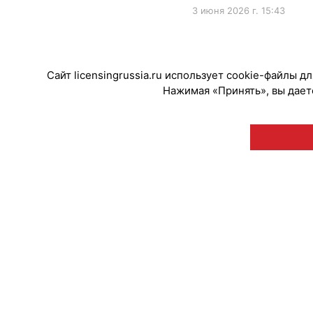
3 июня 2026 г. 15:43
#ПродвижениеБренда
#Премии
Сайт licensingrussia.ru использует cookie-файлы 
Нажимая «Принять», вы даете
© "