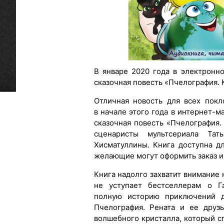
В январе 2020 года в электронн
сказочная повесть «Пчелография.
Отличная новость для всех покл
в начале этого года в интернет-м
сказочная повесть «Пчелография
сценаристы мультсериала Та
Хисматуллины. Книга доступна д
желающие могут оформить заказ и 
Книга надолго захватит внимание
не уступает бестселлерам о Га
полную историю приключений д
Пчелография. Рената и ее друз
волшебного кристалла, который с