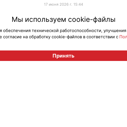
17 июня 2026 г. 15:44
#ПродвижениеБренда
#Коллаборации
#Продв
Мы используем cookie-файлы
для обеспечения технической работоспособности, улучшения
 согласие на обработку cookie-файлов в соответствии с
Пол
Вестник лицензионного рынка", licensingrussia.ru, 2009-2026
Принять