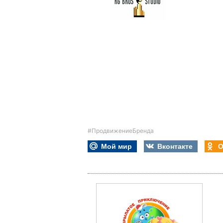
#ПродвижениеБренда
Мой мир
Вконтакте
О