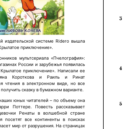
3
ой издательской системе Ridero вышла
 Крылатое приключение».
онников мультсериала «Пчелография»:
агазинах России и зарубежья появилась
4
. Крылатое приключение». Написали ее
тьяна Короткова и Раиль и Ринат
ля чтения в электронном виде, но все
получить сказку в бумажном варианте.
 наших юных читателей – по объему она
5
рри Поттере. Повесть рассказывает
евочки Ренаты в волшебной стране
ья посетят все континенты в поисках
пасет мир от разрушения. На страницах