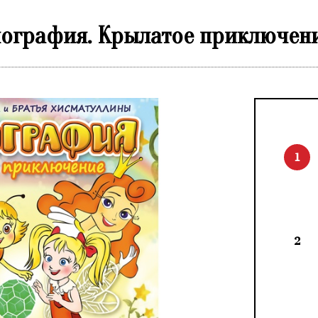
лография. Крылатое приключен
1
2