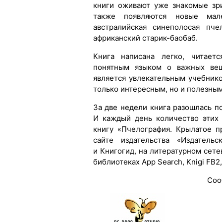
книги оживают уже знакомые зр
также появляются новые мале
австралийская синеполосая пч
африканский старик-баобаб.
Книга написана легко, читаетс
понятным языком о важных веща
является увлекательным учебнико
только интересным, но и полезным
За две недели книга разошлась 
И каждый день количество этих
книгу «Пчелография. Крылатое п
сайте издательства «Издатель
и Книгогид, на литературном сет
библиотеках App Search, Knigi FB2
Соо