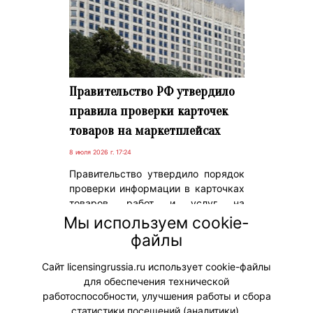
Правительство РФ утвердило
правила проверки карточек
товаров на маркетплейсах
8 июля 2026 г. 17:24
Правительство утвердило порядок
проверки информации в карточках
товаров, работ и услуг на
маркетплейсах. У операторов
Мы используем cookie-
площадок будет три рабочих дня на
файлы
проверку данных продавца с
момента получения документов.
Сайт licensingrussia.ru использует cookie-файлы
для обеспечения технической
#Законодательство
работоспособности, улучшения работы и сбора
статистики посещений (аналитики).