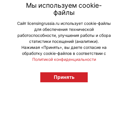
посредников, не возложив на них
Мы используем cookie-
обязанность заранее проверять все
файлы
товары на нарушение
интеллектуальных прав.
Сайт licensingrussia.ru использует cookie-файлы
для обеспечения технической
#ЗащитаПрав #Законодательство
работоспособности, улучшения работы и сбора
статистики посещений (аналитики).
Нажимая «Принять», вы даете согласие на
обработку cookie-файлов в соответствии с
Политикой конфиденциальности
© "Вестник лицензионного рынка",
Принять
licensingrussia.ru, 2009-2026 12+