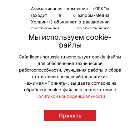
Анимационная компания «ЯРКО»
(входит в «Газпром-Медиа
Холдинг») объявляет о расширении
дистрибуции подросткового
сериала «Технолайк». С 29 июня
Мы используем cookie-
серии первого сезона станут
файлы
доступными для зрителей онлайн-
кинотеатра START.
Сайт licensingrussia.ru использует cookie-файлы
для обеспечения технической
#ПродвижениеБренда
работоспособности, улучшения работы и сбора
статистики посещений (аналитики).
Нажимая «Принять», вы даете согласие на
обработку cookie-файлов в соответствии с
Политикой конфиденциальности
© "Вестник лицензионного рынка",
licensingrussia.ru, 2009-2026 12+
Принять