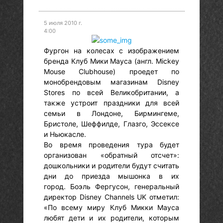
5 июля 2010 г.
4:00
Фургон на колесах с изображением
бренда Клуб Мики Мауса (англ. Mickey
Mouse Clubhouse) проедет по
монобрендовым магазинам Disney
Stores по всей Великобритании, а
также устроит праздники для всей
семьи в Лондоне, Бирмингеме,
Бристоле, Шеффилде, Глазго, Эссексе
и Ньюкасле.
Во время проведения тура будет
организован «обратный отсчет»:
дошкольники и родители будут считать
дни до приезда мышонка в их
город. Боэль Фергусон, генеральный
директор Disney Channels UK отметил:
«По всему миру Клуб Микки Мауса
любят дети и их родители, которым