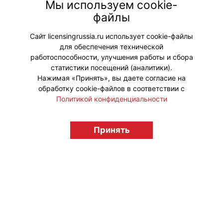
офлайн-пространстве и
Мы используем cookie-
продвижение солнцезащитной
файлы
линейки косметики через опыт
активного отдыха.
Сайт licensingrussia.ru использует cookie-файлы
для обеспечения технической
#Коллаборации
работоспособности, улучшения работы и сбора
статистики посещений (аналитики).
Нажимая «Принять», вы даете согласие на
обработку cookie-файлов в соответствии с
Политикой конфиденциальности
© "Вестник лицензионного рынка",
licensingrussia.ru, 2009-2026 12+
Принять