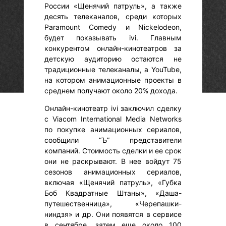
России «Щенячий патруль», а также
десять телеканалов, среди которых
Paramount Comedy и Nickelodeon,
будет показывать ivi. Главным
конкурентом онлайн-кинотеатров за
детскую аудиторию остаются не
традиционные телеканалы, а YouTube,
на котором анимационные проекты в
среднем получают около 20% дохода.
Онлайн-кинотеатр ivi заключил сделку
с Viacom International Media Networks
по покупке анимационных сериалов,
сообщили “Ъ” представители
компаний. Стоимость сделки и ее срок
они не раскрывают. В нее войдут 75
сезонов анимационных сериалов,
включая «Щенячий патруль», «Губка
Боб Квадратные Штаны», «Даша-
путешественница», «Черепашки-
ниндзя» и др. Они появятся в сервисе
в сентябре, затем еще около 100