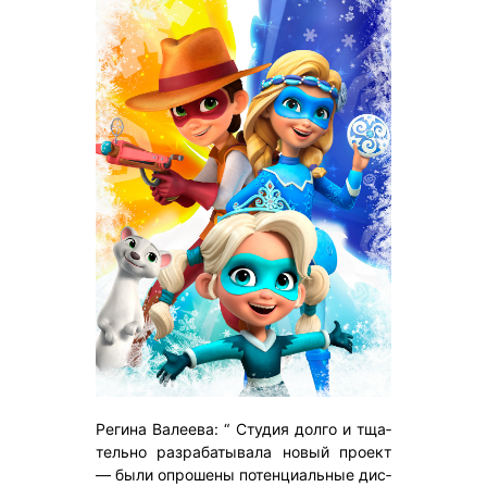
Ре­гина Ва­ле­ева: “ Сту­дия дол­го и тща­
тель­но раз­ра­баты­вала но­вый про­ект
— бы­ли оп­ро­шены по­тен­ци­аль­ные дис­