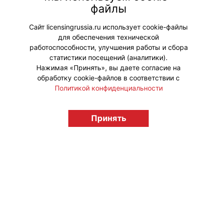
«Агама Медиа» и познакомиться с
файлы
ее брендами: «Маша и Медведь» и
«Маша и Медведь. Друзья».
Сайт licensingrussia.ru использует cookie-файлы
для обеспечения технической
#НовыеЛицензии #НовостиКаталога
работоспособности, улучшения работы и сбора
статистики посещений (аналитики).
Нажимая «Принять», вы даете согласие на
обработку cookie-файлов в соответствии с
Политикой конфиденциальности
© "Вестник лицензионного рынка",
licensingrussia.ru, 2009-2026 12+
Принять