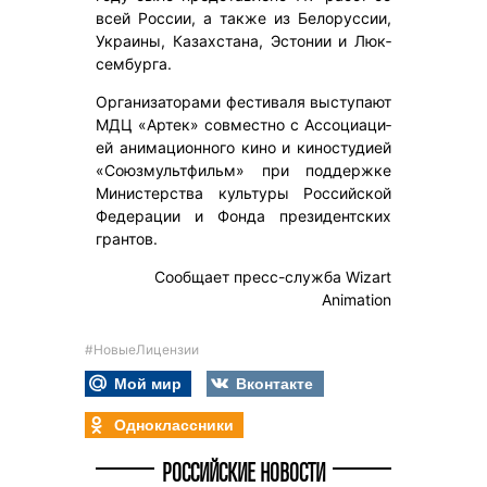
всей Рос­сии, а так­же из Бе­ло­рус­сии,
Ук­ра­ины, Ка­зах­ста­на, Эс­то­нии и Люк­
сем­бур­га.
Ор­га­ни­за­то­ра­ми фес­ти­ва­ля выс­ту­па­ют
МДЦ «Ар­тек» сов­мес­тно с Ас­со­ци­аци­
ей ани­ма­ци­он­но­го ки­но и ки­нос­ту­ди­ей
«Со­юз­муль­тфильм» при под­дер­жке
Ми­нис­терс­тва куль­ту­ры Рос­сий­ской
Фе­де­ра­ции и Фон­да пре­зи­дент­ских
гран­тов.
Сообщает пресс-служба Wizart
Animation
#НовыеЛицензии
Мой мир
Вконтакте
Одноклассники
РОССИЙСКИЕ НОВОСТИ