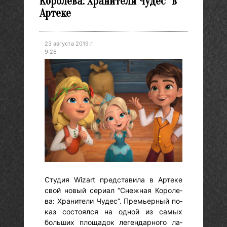
Королева: Хранители Чудес” в
Артеке
23 августа 2019 г.
9:26
Сту­дия Wizart пред­ста­вила в Ар­те­ке
свой но­вый се­ри­ал “Снеж­ная Ко­роле­
ва: Хра­ните­ли Чу­дес”. Премь­ер­ный по­
каз сос­то­ял­ся на од­ной из са­мых
боль­ших пло­щадок ле­ген­дарно­го ла­