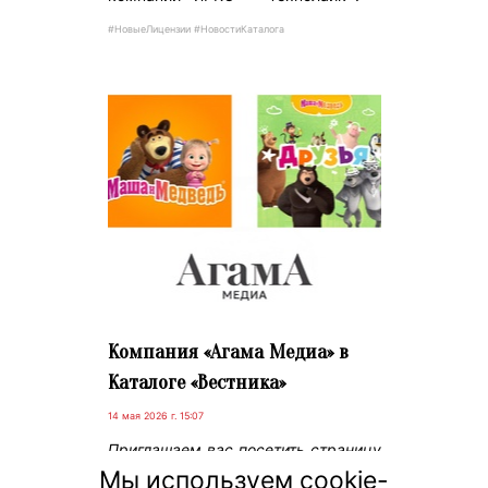
#НовыеЛицензии #НовостиКаталога
Компания «Агама Медиа» в
Каталоге «Вестника»
14 мая 2026 г. 15:07
Приглашаем вас посетить страницу
новой компании в Каталоге –
Мы используем cookie-