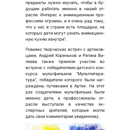
пред­ме­ты нуж­но изу­чать, что­бы в бу­
дущем ра­ботать имен­но в на­шей от­
расли. Ин­те­рес к ани­маци­он­ным про­
фес­си­ям ог­ро­мен, и я очень рад то­му,
что у нас в стра­не есть пло­щад­ки, на
ко­торых де­ти мо­гут уз­нать ани­маци­он­
ную кух­ню из­нутри”.
По­мимо твор­ческих встреч с ар­те­ков­
ца­ми, Ан­дрей Ко­рень­ков и Ре­гина Ва­
ле­ева так­же при­няли учас­тие во
встре­че с по­беди­теля­ми дет­ско­го кон­
курса муль­тфиль­мов “Муль­тли­тера­
тура”, по­беди­тели ко­торо­го бы­ли наг­
ражде­ны пу­тев­ка­ми в Ар­тек. На этот
раз соз­да­теля­ми муль­тфиль­ма бы­ли
имен­но де­ти, а про­фес­си­она­лы от­
расли выс­ту­пали в ка­чес­тве эк­
спертных зри­телей, ко­торые мог­ли
дать свои ком­мента­рии уви­ден­но­му.