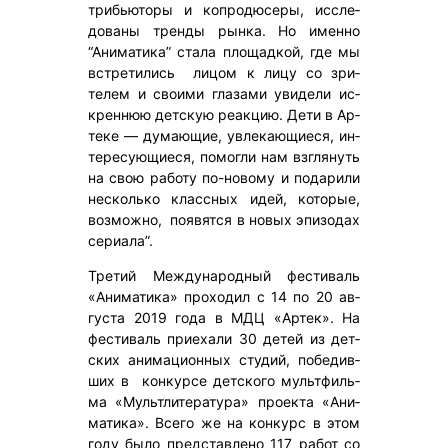
трибь­юто­ры и коп­ро­дюсе­ры, ис­сле­
дова­ны трен­ды рын­ка. Но имен­но
“Ани­мати­ка” ста­ла пло­щад­кой, где мы
встре­тились ли­цом к ли­цу со зри­
телем и сво­ими гла­зами уви­дели ис­
крен­нюю дет­скую ре­ак­цию. Де­ти в Ар­
те­ке — ду­ма­ющие, ув­ле­ка­ющи­еся, ин­
те­ресу­ющи­еся, по­мог­ли нам взгля­нуть
на свою ра­боту по-но­вому и по­дари­ли
нес­коль­ко клас­сных идей, ко­торые,
воз­можно, по­явят­ся в но­вых эпи­зодах
се­ри­ала”.
Тре­тий Меж­ду­на­род­ный фес­ти­валь
«Ани­ма­ти­ка» про­ходил с 14 по 20 ав­
гус­та 2019 го­да в МДЦ «Ар­тек». На
фес­ти­валь при­еха­ли 30 де­тей из дет­
ских ани­ма­ци­он­ных сту­дий, по­бе­див­
ших в кон­кур­се дет­ско­го муль­тфиль­
ма «Муль­тли­те­ра­ту­ра» про­ек­та «Ани­
ма­ти­ка». Все­го же на кон­курс в этом
го­ду бы­ло пред­став­ле­но 117 ра­бот со