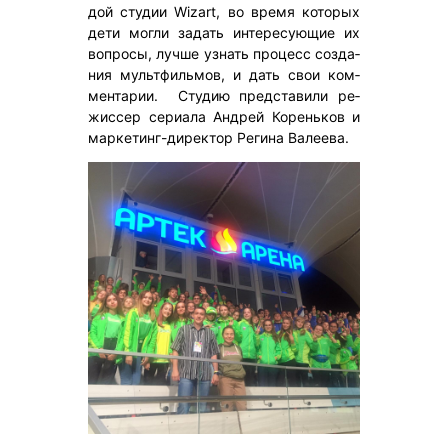
дой сту­дии Wizart, во вре­мя ко­торых
де­ти мог­ли за­дать ин­те­ресу­ющие их
воп­ро­сы, луч­ше уз­нать про­цесс соз­да­
ния муль­тфиль­мов, и дать свои ком­
мента­рии. Сту­дию пред­ста­вили ре­
жис­сер се­ри­ала Ан­дрей Ко­рень­ков и
мар­ке­тинг-ди­рек­тор Ре­гина Ва­ле­ева.