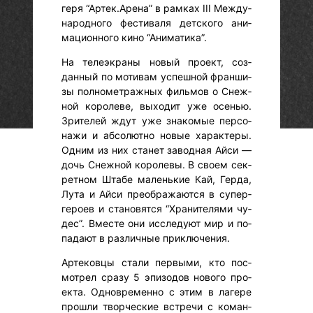
геря “Ар­тек.Аре­на” в рам­ках III Меж­ду­
народ­но­го фес­ти­валя дет­ско­го ани­
маци­он­но­го ки­но “Ани­мати­ка”.
На те­ле­эк­ра­ны но­вый про­ект, соз­
данный по мо­тивам ус­пешной фран­ши­
зы пол­но­мет­ражных филь­мов о Снеж­
ной ко­роле­ве, вы­ходит уже осенью.
Зри­телей ждут уже зна­комые пер­со­
нажи и аб­со­лют­но но­вые ха­рак­те­ры.
Од­ним из них ста­нет за­вод­ная Ай­си —
дочь Снеж­ной ко­роле­вы. В сво­ем сек­
ретном Шта­бе ма­лень­кие Кай, Гер­да,
Лу­та и Ай­си пре­об­ра­жа­ют­ся в су­пер­
ге­ро­ев и ста­новят­ся “Хра­ните­лями чу­
дес”. Вмес­те они ис­сле­ду­ют мир и по­
пада­ют в раз­личные прик­лю­чения.
Ар­те­ков­цы ста­ли пер­вы­ми, кто пос­
мотрел сра­зу 5 эпи­зодов но­вого про­
ек­та. Од­новре­мен­но с этим в ла­гере
прош­ли твор­ческие встре­чи с ко­ман­