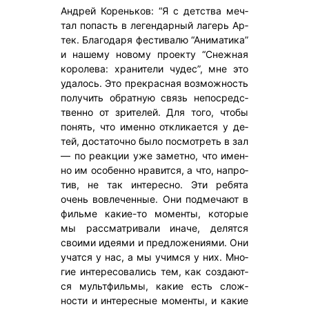
Ан­дрей Ко­рень­ков: “Я с детс­тва меч­
тал по­пасть в ле­ген­дарный ла­герь Ар­
тек. Бла­года­ря фес­ти­валю “Ани­мати­ка”
и на­шему но­вому про­ек­ту “Снеж­ная
ко­роле­ва: хра­ните­ли чу­дес”, мне это
уда­лось. Это прек­расная воз­можность
по­лучить об­ратную связь не­пос­редс­
твен­но от зри­телей. Для то­го, что­бы
по­нять, что имен­но от­кли­ка­ет­ся у де­
тей, дос­та­точ­но бы­ло пос­мотреть в зал
— по ре­ак­ции уже за­мет­но, что имен­
но им осо­бен­но нра­вит­ся, а что, нап­ро­
тив, не так ин­те­рес­но. Эти ре­бята
очень вов­ле­чен­ные. Они под­ме­ча­ют в
филь­ме ка­кие-то мо­мен­ты, ко­торые
мы рас­смат­ри­вали ина­че, де­лят­ся
сво­ими иде­ями и пред­ло­жени­ями. Они
учат­ся у нас, а мы учим­ся у них. Мно­
гие ин­те­ресо­вались тем, как соз­да­ют­
ся муль­тфиль­мы, ка­кие есть слож­
ности и ин­те­рес­ные мо­мен­ты, и ка­кие